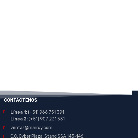
CONTÁCTENOS
Línea 1:
(+51) 966 751 391
Línea 2:
(+51) 907 231 531
ventas@marruy.com
C.C. Cyber Plaza, Stand SSA 145-146.