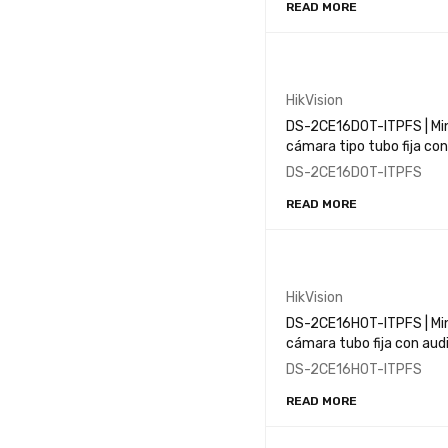
READ MORE
HikVision
DS-2CE16D0T-ITPFS | Mi
cámara tipo tubo fija con
audio de 2MP
DS-2CE16D0T-ITPFS
READ MORE
HikVision
DS-2CE16H0T-ITPFS | Mi
cámara tubo fija con aud
de 5MP
DS-2CE16H0T-ITPFS
READ MORE