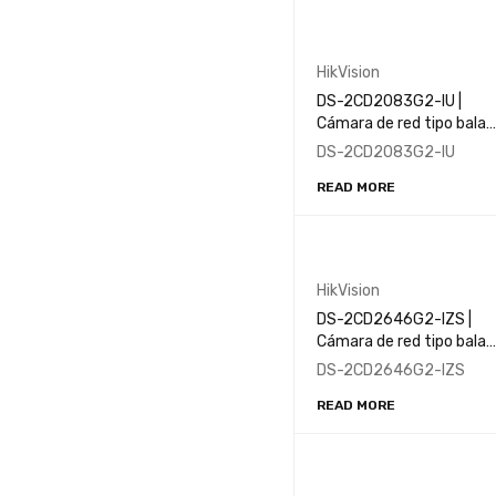
HikVision
DS-2CD2083G2-IU |
Cámara de red tipo bala
fija AcuSense de 8 MP
DS-2CD2083G2-IU
READ MORE
HikVision
DS-2CD2646G2-IZS |
Cámara de red tipo bala
varifocal motorizada
DS-2CD2646G2-IZS
AcuSense de 4 MP
READ MORE