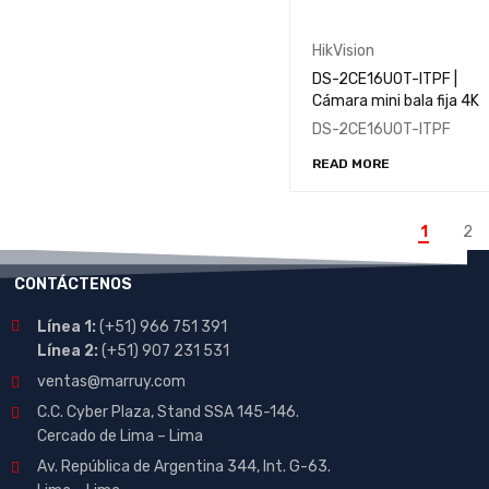
HikVision
DS-2CE16U0T-ITPF |
Cámara mini bala fija 4K
DS-2CE16U0T-ITPF
READ MORE
1
2
CONTÁCTENOS
Línea 1:
(+51) 966 751 391
Línea 2:
(+51) 907 231 531
ventas@marruy.com
C.C. Cyber Plaza, Stand SSA 145-146.
Cercado de Lima – Lima
Av. República de Argentina 344, Int. G-63.