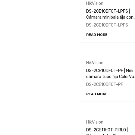
HikVision
DS-2CE10DF0T-LPFS |
Cámara minibala fija con
luz híbrida inteligente de
DS-2CE10DF0T-LPFS
MP y ColorVu
READ MORE
HikVision
DS-2CE10DF0T-PF | Mini
cámara tubo fija ColorVu
de 2MP
DS-2CE10DF0T-PF
READ MORE
HikVision
DS-2CE11H0T-PIRLO |