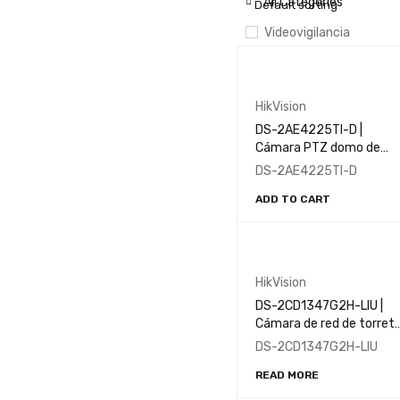
All Categories
Default sorting
Videovigilancia
MARCAS
HikVision
Dahua
DS-2AE4225TI-D |
Cámara PTZ domo de
Ezviz
velocidad analógica IR |
DS-2AE4225TI-D
HikVision
DarkFighter | 4 pulgadas |
Imou
ADD TO CART
2MP | Zoom óptico x25
TP-Link
ZKTeco
HikVision
TECNOLOGÍAS
DS-2CD1347G2H-LIU |
Cámara de red de torret
fija ColorVu de 4 MP con
ColorVu
DS-2CD1347G2H-LIU
Darkfighter
luz híbrida inteligente
READ MORE