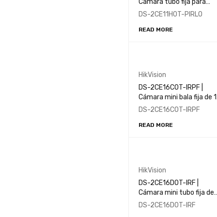
Cámara tubo fija para
interiores con audio de
DS-2CE11H0T-PIRLO
5MP
READ MORE
HikVision
DS-2CE16C0T-IRPF |
Cámara mini bala fija de 1
MP
DS-2CE16C0T-IRPF
READ MORE
HikVision
DS-2CE16D0T-IRF |
Cámara mini tubo fija de
2MP
DS-2CE16D0T-IRF