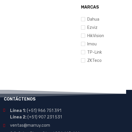
MARCAS
Dahua
Ezviz
HikVision
Imou
TP-Link
ZKTeco
CONTÁCTENOS
Línea 1:
(+51) 966 751 391
Línea 2:
(+51) 907 231 531
ventas@marruy.com