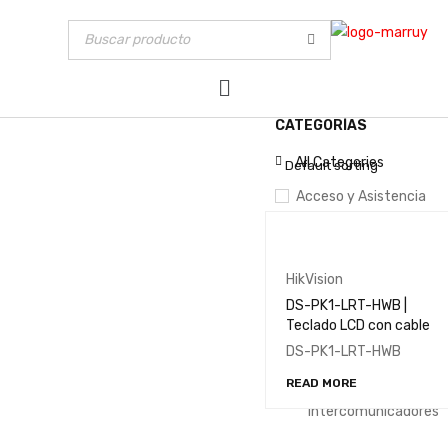
CATEGORÍAS
MOSTRAR SOLO PRODUCT
All Categories
Default sorting
Acceso y Asistencia
Barreras Peatonales
Cerraduras Inteligent
HikVision
Controladores
DS-PK1-LRT-HWB |
Detectores de Metal
Teclado LCD con cable
Lectoras
DS-PK1-LRT-HWB
Tarjetas y Tags
READ MORE
Videoporteros e
Intercomunicadores