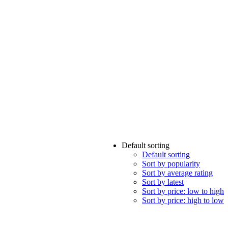
Default sorting
Default sorting
Sort by popularity
Sort by average rating
Sort by latest
Sort by price: low to high
Sort by price: high to low