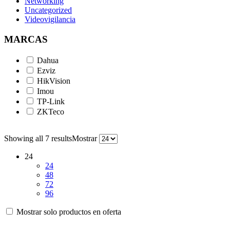
Networking
Uncategorized
Videovigilancia
MARCAS
Dahua
Ezviz
HikVision
Imou
TP-Link
ZKTeco
Showing all 7 results
Mostrar
24
24
48
72
96
Mostrar solo productos en oferta