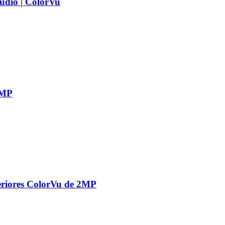
udio | ColorVu
2MP
eriores ColorVu de 2MP