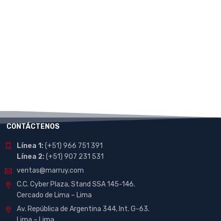
CONTÁCTENOS
Línea 1:
(+51) 966 751 391
Línea 2:
(+51) 907 231 531
ventas@marruy.com
C.C. Cyber Plaza, Stand SSA 145-146.
Cercado de Lima – Lima
Av. República de Argentina 344, Int. G-63.
Lima – Lima