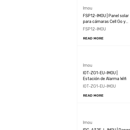
Imou
TECNOLOGÍAS
FSP12-IMOU | Panel solar
para cámaras Cell Go y
Full Color
ZigBee
Cell 2
FSP12-IMOU
READ MORE
Imou
IOT-ZG1-EU-IMOU |
Estación de Alarma Wifi
IOT-ZG1-EU-IMOU
READ MORE
Imou