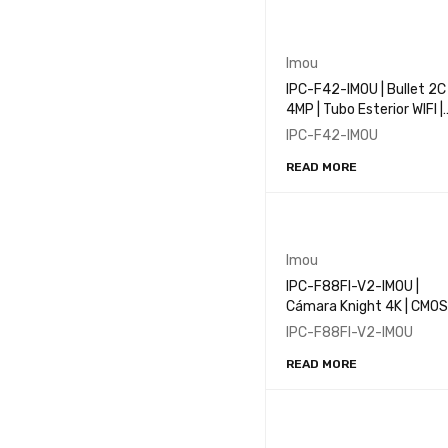
Imou
IPC-F42-IMOU | Bullet 2C
4MP | Tubo Esterior WIFI |
CMOS 1/2.7'' ICR | 4.0 MP |
IPC-F42-IMOU
IR 30M | IP67
READ MORE
Imou
IPC-F88FI-V2-IMOU |
Cámara Knight 4K | CMOS
1/2.8'' 8MP | AI | IP66 | Wi-
IPC-F88FI-V2-IMOU
6
READ MORE