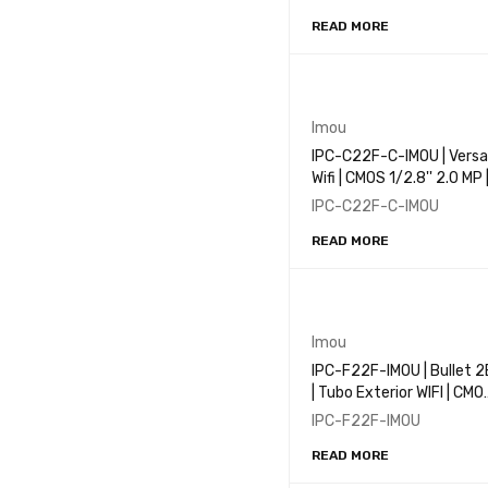
Wi-Fi
READ MORE
Imou
IPC-C22F-C-IMOU | Versa 
Wifi | CMOS 1/2.8'' 2.0 MP 
1080P | IR 20M | IP65 |
IPC-C22F-C-IMOU
Smart Color
READ MORE
Imou
IPC-F22F-IMOU | Bullet 2
| Tubo Exterior WIFI | CMO
1/2.9'' ICR | 2.0 MP | 1080P
IPC-F22F-IMOU
LED 30M | IP67
READ MORE