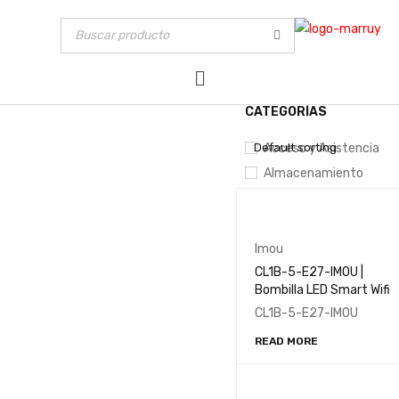
CATEGORÍAS
MOSTRAR SOLO PRODUCT
Default sorting
Acceso y Asistencia
Almacenamiento
Automatización
Energía
Incendio
Imou
CL1B-5-E27-IMOU |
Infaltables del Hogar
Bombilla LED Smart Wifi
Intrusión
CL1B-5-E27-IMOU
Networking
READ MORE
Uncategorized
Videovigilancia