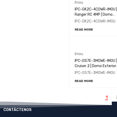
Imou
IPC-GK2C-4C0WR-IMOU |
Ranger RC 4MP | Domo
WIFI | Pan&Tilt | CMOS
IPC-GK2C-4C0WR-IMOU
1/2.7'' | 4.0 MP | 1080P | I
READ MORE
10M | Wi-Fi
Imou
IPC-GS7E-3M0WE-IMOU |
Cruiser 2 | Domo Exterior
WIFI | Pan&Tilt | 3.0 MP | 
IPC-GS7E-3M0WE-IMOU
| Full Color | IR 30M | IP66
READ MORE
1
CONTÁCTENOS