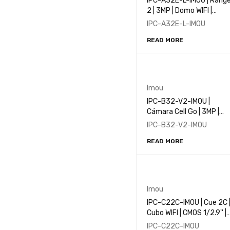
IPC-A32E-L-IMOU | Range
2 | 3MP | Domo WIFI |
Pan&Tilt | CMOS 1/2.7'' |
IPC-A32E-L-IMOU
3.0 MP | 1080P | IR 10M |
READ MORE
Wi-Fi
Imou
IPC-B32-V2-IMOU |
Cámara Cell Go | 3MP |
CMOS 1/2.9'' 3MP | Baterí
IPC-B32-V2-IMOU
Recargable | IP65
READ MORE
Imou
IPC-C22C-IMOU | Cue 2C 
Cubo WIFI | CMOS 1/2.9'' |
2.0 MP | 1080P | IR 10M |
IPC-C22C-IMOU