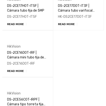
DS-2CE17H0T-IT5F |
DS-2CE17D0T-IT3F |
Cámara tubo fija de 5MP
Cámara tubo varifocal
manual de 2MP
DS-2CE17H0T-IT5F
HK-DS2CE17D0T-IT3F
READ MORE
READ MORE
HikVision
DS-2CE16D0T-IRF |
Cámara mini tubo fija de
2MP
DS-2CE16D0T-IRF
READ MORE
HikVision
DS-2CE56C0T-IRPF |
Cámara tipo torreta fija