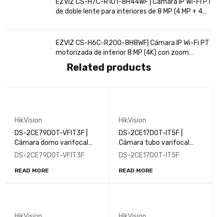
EZVIZ CS-H7C-R101-8H44WF | Cámara IP Wi-Fi PT
de doble lente para interiores de 8 MP (4 MP + 4
MP)
EZVIZ CS-H6C-R200-8H8WF| Cámara IP Wi-Fi PT
motorizada de interior 8 MP (4K) con zoom
automático 4×
Related products
HikVision
HikVision
DS-2CE79D0T-VFIT3F |
DS-2CE17D0T-IT5F |
Cámara domo varifocal
Cámara tubo varifocal
manual de 2 MP
manual de 2MP
DS-2CE79D0T-VFIT3F
DS-2CE17D0T-IT5F
READ MORE
READ MORE
HikVision
HikVision