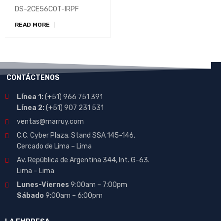
para interiores de 1 MP
DS-2CE56C0T-IRPF
READ MORE
CONTÁCTENOS
Línea 1:
(+51) 966 751 391
Línea 2:
(+51) 907 231 531
ventas@marruy.com
C.C. Cyber Plaza, Stand SSA 145-146.
Cercado de Lima – Lima
Av. República de Argentina 344, Int. G-63.
Lima – Lima
Lunes-Viernes
9:00am – 7:00pm
Sábado
9:00am – 6:00pm