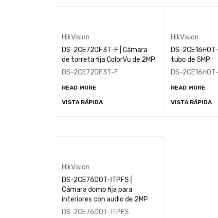
recargable
HikVision
HikVision
DS-2CE72DF3T-F | Cámara
DS-2CE16H0T-
de torreta fija ColorVu de 2MP
tubo de 5MP
DS-2CE72DF3T-F
DS-2CE16H0T-
READ MORE
READ MORE
VISTA RÁPIDA
VISTA RÁPIDA
HikVision
DS-2CE76D0T-ITPFS |
Cámara domo fija para
interiores con audio de 2MP
DS-2CE76D0T-ITPFS