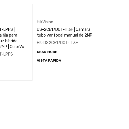
HikVision
-LPFS |
DS-2CE17D0T-IT3F | Cámara
 fija para
tubo varifocal manual de 2MP
luz híbrida
HK-DS2CE17D0T-IT3F
2MP | ColorVu
READ MORE
T-LPFS
VISTA RÁPIDA