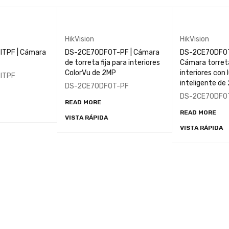
HikVision
HikVision
ITPF | Cámara
DS-2CE70DF0T-PF | Cámara
DS-2CE70DF0T
de torreta fija para interiores
Cámara torreta
ColorVu de 2MP
interiores con 
ITPF
inteligente de 
DS-2CE70DF0T-PF
DS-2CE70DF0
READ MORE
READ MORE
VISTA RÁPIDA
VISTA RÁPIDA