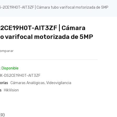
S-2CE19H0T-AIT3ZF | Cámara tubo varifocal motorizada de 5MP
2CE19H0T-AIT3ZF | Cámara
o varifocal motorizada de 5MP
omparar
:
Disponible
HK-DS2CE19H0T-AIT3ZF
orías
Cámaras Analógicas
,
Videovigilancia
s
HikVision
(0)