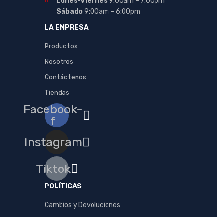
Lunes-Viernes
9:00am – 7:00pm
Sábado
9:00am – 6:00pm
LA EMPRESA
Productos
Nosotros
Contáctenos
Tiendas
Facebook-
f
Instagram
Tiktok
POLÍTICAS
Cambios y Devoluciones