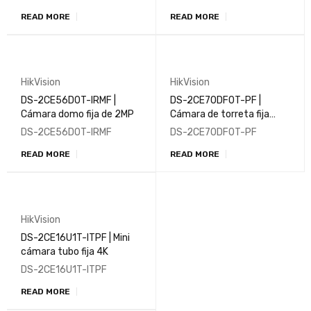
inteligente | ColorVu
READ MORE
READ MORE
HikVision
HikVision
DS-2CE56D0T-IRMF |
DS-2CE70DF0T-PF |
Cámara domo fija de 2MP
Cámara de torreta fija
para interiores ColorVu de
DS-2CE56D0T-IRMF
DS-2CE70DF0T-PF
2MP
READ MORE
READ MORE
HikVision
DS-2CE16U1T-ITPF | Mini
cámara tubo fija 4K
DS-2CE16U1T-ITPF
READ MORE