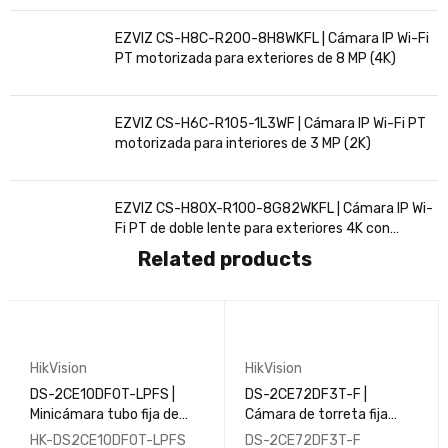
EZVIZ CS-H8C-R200-8H8WKFL | Cámara IP Wi-Fi
PT motorizada para exteriores de 8 MP (4K)
EZVIZ CS-H6C-R105-1L3WF | Cámara IP Wi-Fi PT
motorizada para interiores de 3 MP (2K)
EZVIZ CS-H80X-R100-8G82WKFL | Cámara IP Wi-
Fi PT de doble lente para exteriores 4K con
seguimiento inteligente
Related products
HikVision
HikVision
DS-2CE10DF0T-LPFS |
DS-2CE72DF3T-F |
Minicámara tubo fija de
Cámara de torreta fija
2MP con luz híbrida
ColorVu de 2MP
HK-DS2CE10DF0T-LPFS
DS-2CE72DF3T-F