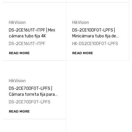
HikVision
HikVision
DS-2CE16U1T-ITPF | Mini
DS-2CE10DF0T-LPFS |
cámara tubo fija 4K
Minicámara tubo fija de
2MP con luz híbrida
DS-2CE16U1T-ITPF
HK-DS2CE10DF0T-LPFS
inteligente | ColorVu
READ MORE
READ MORE
HikVision
DS-2CE70DF0T-LPFS |
Cámara torreta fija para
interiores con luz híbrida
DS-2CE70DF0T-LPFS
inteligente de 2MP |
READ MORE
ColorVu