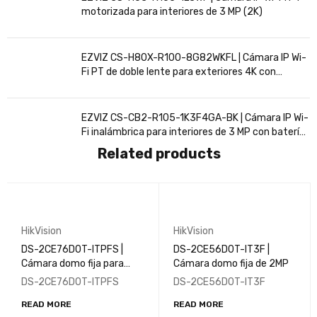
motorizada para interiores de 3 MP (2K)
EZVIZ CS-H80X-R100-8G82WKFL | Cámara IP Wi-
Fi PT de doble lente para exteriores 4K con
seguimiento inteligente
EZVIZ CS-CB2-R105-1K3F4GA-BK | Cámara IP Wi-
Fi inalámbrica para interiores de 3 MP con batería
recargable
Related products
HikVision
HikVision
DS-2CE76D0T-ITPFS |
DS-2CE56D0T-IT3F |
Cámara domo fija para
Cámara domo fija de 2MP
interiores con audio de
DS-2CE76D0T-ITPFS
DS-2CE56D0T-IT3F
2MP
READ MORE
READ MORE