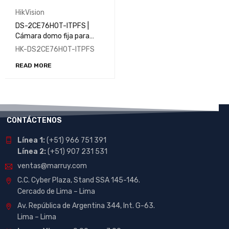
HikVision
DS-2CE76H0T-ITPFS |
Cámara domo fija para
interiores con audio de
HK-DS2CE76H0T-ITPFS
5MP
READ MORE
CONTÁCTENOS
Línea 1:
(+51) 966 751 391
Línea 2:
(+51) 907 231 531
ventas@marruy.com
C.C. Cyber Plaza, Stand SSA 145-146.
Cercado de Lima – Lima
Av. República de Argentina 344, Int. G-63.
Lima – Lima