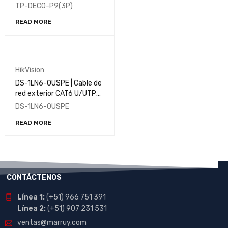
P9(2-pack) para toda la
TP-DECO-P9(3P)
Casa AC1200
READ MORE
HikVision
DS-1LN6-OUSPE | Cable de
red exterior CAT6 U/UTP
(cobre macizo, 0,55 mm)
DS-1LN6-OUSPE
READ MORE
CONTÁCTENOS
Línea 1:
(+51) 966 751 391
Línea 2:
(+51) 907 231 531
ventas@marruy.com