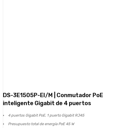
DS-3E1505P-EI/M | Conmutador PoE
inteligente Gigabit de 4 puertos
4 puertos Gigabit PoE, 1 puerto Gigabit RJ45
Presupuesto total de energía PoE 45 W