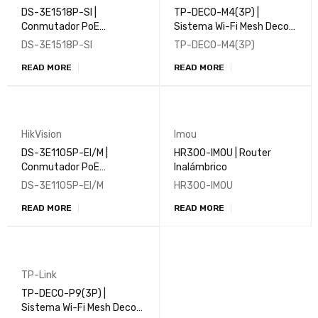
DS-3E1518P-SI |
TP-DECO-M4(3P) |
Conmutador PoE
Sistema Wi-Fi Mesh Deco
inteligente Gigabit de 16
M4(3-pack) para toda la
DS-3E1518P-SI
TP-DECO-M4(3P)
puertos
Casa AC1200
READ MORE
READ MORE
HikVision
Imou
DS-3E1105P-EI/M |
HR300-IMOU | Router
Conmutador PoE
Inalámbrico
inteligente Fast Ethernet
DS-3E1105P-EI/M
HR300-IMOU
de 4 puertos
READ MORE
READ MORE
TP-Link
TP-DECO-P9(3P) |
Sistema Wi-Fi Mesh Deco