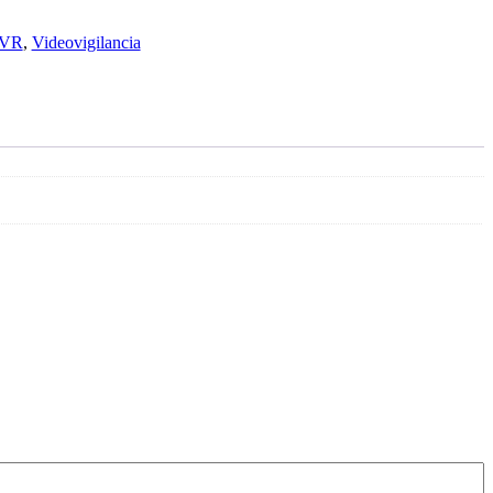
NVR
,
Videovigilancia