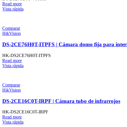
Read more
Vista rápida
Comparar
HikVision
DS-2CE76H0T-ITPFS | Cámara domo fija para interi
HK-DS2CE76H0T-ITPFS
Read more
Vista rápida
Comparar
HikVision
DS-2CE16C0T-IRPF | Cámara tubo de infrarrojos
HK-DS2CE16C0T-IRPF
Read more
Vista rápida