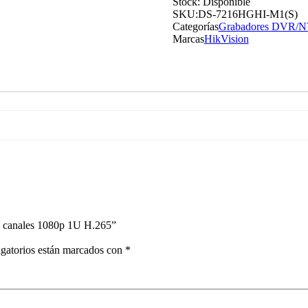
Stock:
Disponible
SKU:
DS-7216HGHI-M1(S)
Categorías
Grabadores DVR/
Marcas
HikVision
 canales 1080p 1U H.265”
gatorios están marcados con
*