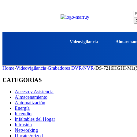
Videovigilancia
Almacenam
Home
›
Videovigilancia
›
Grabadores DVR/NVR
›
DS-7216HGHI-M1(S) 
CATEGORÍAS
Acceso y Asistencia
Almacenamiento
Automatización
Energía
Incendio
Infaltables del Hogar
Intrusión
Networking
Uncategorized