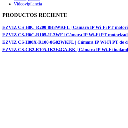
Videovigilancia
PRODUCTOS RECIENTE
EZVIZ CS-H8C-R200-8H8WKFL | Cámara IP Wi-Fi PT motorizad
EZVIZ CS-H6C-R105-1L3WF | Cámara IP Wi-Fi PT motorizada p
EZVIZ CS-H80X-R100-8G82WKFL | Cámara IP Wi-Fi PT de doble l
EZVIZ CS-CB2-R105-1K3F4GA-BK | Cámara IP Wi-Fi inalámbrica