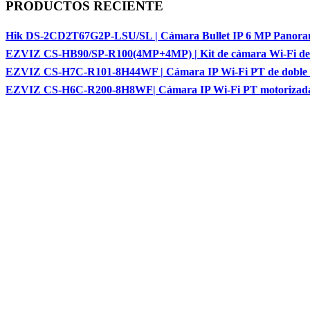
PRODUCTOS RECIENTE
Hik DS-2CD2T67G2P-LSU/SL | Cámara Bullet IP 6 MP Panora
EZVIZ CS-HB90/SP-R100(4MP+4MP) | Kit de cámara Wi-Fi de do
EZVIZ CS-H7C-R101-8H44WF | Cámara IP Wi-Fi PT de doble len
EZVIZ CS-H6C-R200-8H8WF| Cámara IP Wi-Fi PT motorizada de