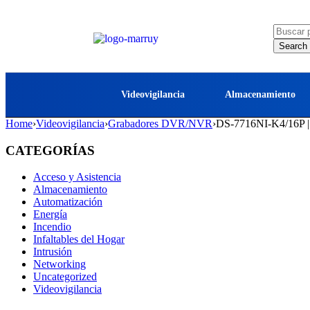
Videovigilancia
Almacenamiento
Home
›
Videovigilancia
›
Grabadores DVR/NVR
›
DS-7716NI-K4/16P | 
CATEGORÍAS
Acceso y Asistencia
Almacenamiento
Automatización
Energía
Incendio
Infaltables del Hogar
Intrusión
Networking
Uncategorized
Videovigilancia