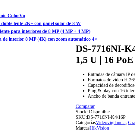
mic ColorVu
ble lente 2K+ con panel solar de 8 W
te para interiores de 8 MP (4 MP + 4 MP)
 interior 8 MP (4K) con zoom automático 4×
DS-7716NI-K4/
1,5 U | 16 PoE
Entradas de cámara IP de
Formatos de vídeo H.2
Capacidad de decodifica
Plug & play con 16 inter
Ancho de banda entrant
Comparar
Stock:
Disponible
SKU:
DS-7716NI-K4/16P
Categorías
Videovigilancia
,
Gr
Marcas
HikVision