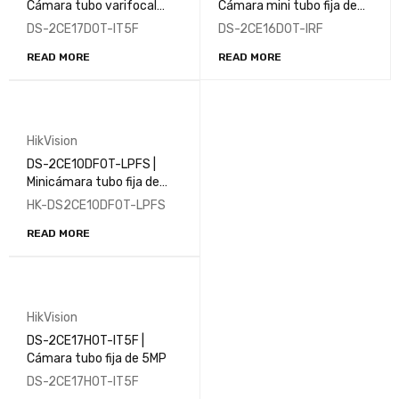
Cámara tubo varifocal
Cámara mini tubo fija de
manual de 2MP
2MP
DS-2CE17D0T-IT5F
DS-2CE16D0T-IRF
READ MORE
READ MORE
HikVision
DS-2CE10DF0T-LPFS |
Minicámara tubo fija de
2MP con luz híbrida
HK-DS2CE10DF0T-LPFS
inteligente | ColorVu
READ MORE
HikVision
DS-2CE17H0T-IT5F |
Cámara tubo fija de 5MP
DS-2CE17H0T-IT5F