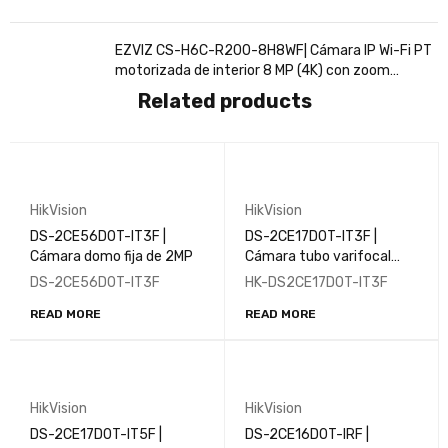
MP)
EZVIZ CS-H6C-R200-8H8WF| Cámara IP Wi-Fi PT
motorizada de interior 8 MP (4K) con zoom
automático 4×
Related products
HikVision
HikVision
DS-2CE56D0T-IT3F |
DS-2CE17D0T-IT3F |
Cámara domo fija de 2MP
Cámara tubo varifocal
manual de 2MP
DS-2CE56D0T-IT3F
HK-DS2CE17D0T-IT3F
READ MORE
READ MORE
HikVision
HikVision
DS-2CE17D0T-IT5F |
DS-2CE16D0T-IRF |