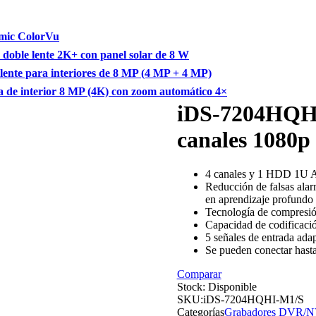
mic ColorVu
ble lente 2K+ con panel solar de 8 W
te para interiores de 8 MP (4 MP + 4 MP)
 interior 8 MP (4K) con zoom automático 4×
iDS-7204HQHI
canales 1080p
4 canales y 1 HDD 1U
Reducción de falsas alar
en aprendizaje profundo
Tecnología de compresió
Capacidad de codificació
5 señales de entrada 
Se pueden conectar hasta
Comparar
Stock:
Disponible
SKU:
iDS-7204HQHI-M1/S
Categorías
Grabadores DVR/