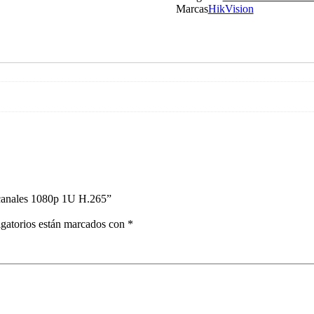
Marcas
HikVision
canales 1080p 1U H.265”
gatorios están marcados con
*