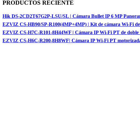
PRODUCTOS RECIENTE
Hik DS-2CD2T67G2P-LSU/SL | Cámara Bullet IP 6 MP Panora
EZVIZ CS-HB90/SP-R100(4MP+4MP) | Kit de cámara Wi-Fi de do
EZVIZ CS-H7C-R101-8H44WF | Cámara IP Wi-Fi PT de doble len
EZVIZ CS-H6C-R200-8H8WF| Cámara IP Wi-Fi PT motorizada de