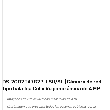
DS-2CD2T47G2P-LSU/SL | Cámara de red
tipo bala fija ColorVu panorámica de 4 MP
Imágenes de alta calidad con resolución de 4 MP
Una imagen que presenta todas las escenas cubiertas por la