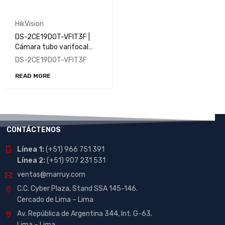
HikVision
DS-2CE19D0T-VFIT3F |
Cámara tubo varifocal
manual de 2MP
DS-2CE19D0T-VFIT3F
READ MORE
CONTÁCTENOS
Línea 1:
(+51) 966 751 391
Línea 2:
(+51) 907 231 531
ventas@marruy.com
C.C. Cyber Plaza, Stand SSA 145-146.
Cercado de Lima – Lima
Av. República de Argentina 344, Int. G-63.
Lima – Lima