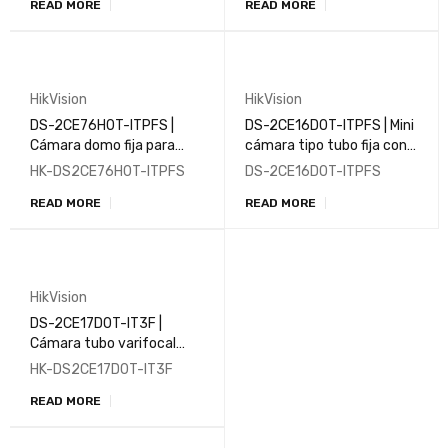
READ MORE
READ MORE
HikVision
HikVision
DS-2CE76H0T-ITPFS |
DS-2CE16D0T-ITPFS | Mini
Cámara domo fija para
cámara tipo tubo fija con
interiores con audio de
audio de 2MP
HK-DS2CE76H0T-ITPFS
DS-2CE16D0T-ITPFS
5MP
READ MORE
READ MORE
HikVision
DS-2CE17D0T-IT3F |
Cámara tubo varifocal
manual de 2MP
HK-DS2CE17D0T-IT3F
READ MORE