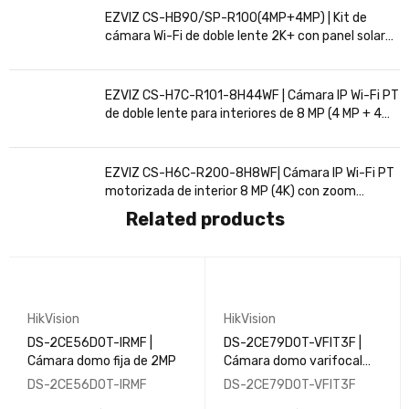
EZVIZ CS-HB90/SP-R100(4MP+4MP) | Kit de
cámara Wi-Fi de doble lente 2K+ con panel solar
de 8 W
EZVIZ CS-H7C-R101-8H44WF | Cámara IP Wi-Fi PT
de doble lente para interiores de 8 MP (4 MP + 4
MP)
EZVIZ CS-H6C-R200-8H8WF| Cámara IP Wi-Fi PT
motorizada de interior 8 MP (4K) con zoom
automático 4×
Related products
HikVision
HikVision
DS-2CE56D0T-IRMF |
DS-2CE79D0T-VFIT3F |
Cámara domo fija de 2MP
Cámara domo varifocal
manual de 2 MP
DS-2CE56D0T-IRMF
DS-2CE79D0T-VFIT3F